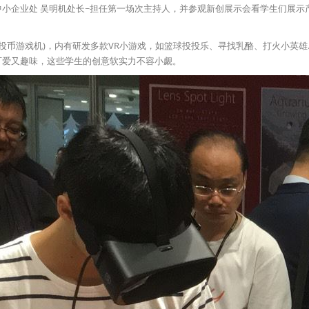
小企业处 吴明机处长~担任第一场次主持人，并参观新创展示会看学生们展示
投币游戏机)，内有研发多款VR小游戏，如篮球投投乐、寻找乳酪、打火小英雄...
可爱又趣味，这些学生的创意软实力不容小觑。