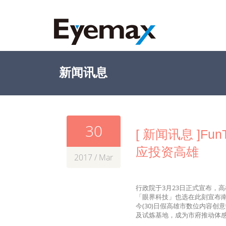
新闻讯息
30
[ 新闻讯息 ]F
应投资高雄
2017 / Mar
行政院于3月23日正式宣布，高
「眼界科技」也选在此刻宣布
今(30)日假高雄市数位内容
及试炼基地，成为市府推动体