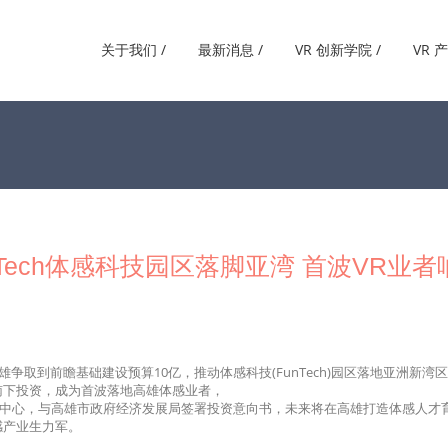
关于我们 /
最新消息 /
VR 创新学院 /
VR 
unTech体感科技园区落脚亚湾 首波VR业者
雄争取到前瞻基础建设预算10亿，推动体感科技(FunTech)园区落地亚洲新湾
南下投资，成为首波落地高雄体感业者，
创意中心，与高雄市政府经济发展局签署投资意向书，未来将在高雄打造体感人才
感产业生力军。