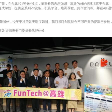
商，在台北101等4处设点，董事长陈志忠强调「高雄的AR/VR环境优于台北
育成学院，提供全系列VR设备、机具平台、培训课程、共作空间等。并在4月进
育乐领域外，今年更将跨足至医疗领域，我们将以创意结合不同产业的资源与专长
商处 游淑惠专门委员兼代理处长