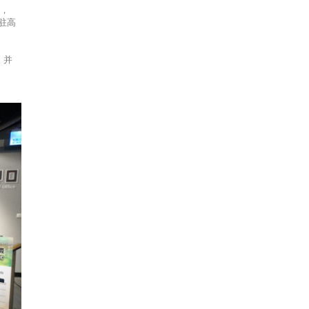
」，
驻高
，并